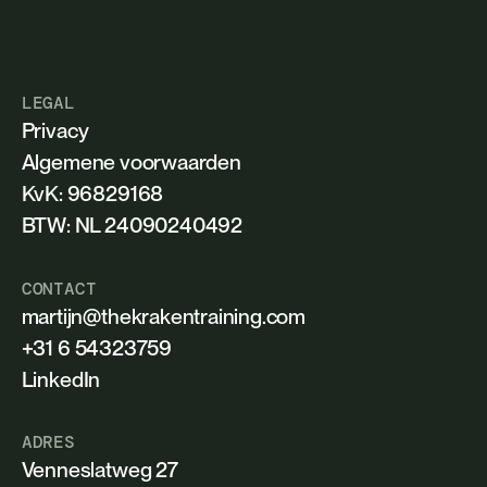
LEGAL
P
r
i
v
a
c
y
A
l
g
e
m
e
n
e
v
o
o
r
w
a
a
r
d
e
n
KvK: 96829168
BTW: NL 24090240492
CONTACT
martijn@thekrakentraining.com
+
3
1
6
5
4
3
2
3
7
5
9
L
i
n
k
e
d
I
n
ADRES
Venneslatweg 27