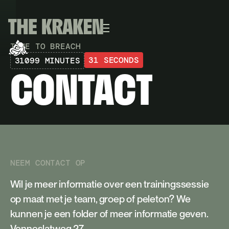
TIME TO BREACH
E
N
D
31 SECONDS
31099 MINUTES
CONTACT
N
L
E
NEEM CONTACT OP
Wil je meer informatie over een trainingssessie
op maat met je team, groep of peleton? We
kunnen je een folder of meer informatie geven.
Venneslatweg 27