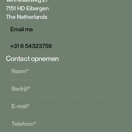
7151 HD Eibergen
The Netherlands
E
m
m
e
a
i
l
+
3
6
5
4
3
2
3
5
9
1
7
Contact opnemen