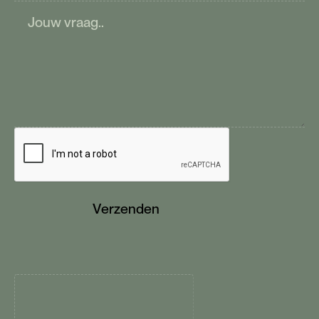
V
e
r
z
e
n
d
e
n